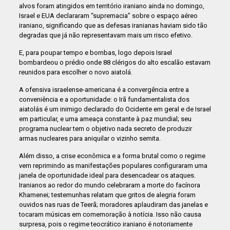
alvos foram atingidos em território iraniano ainda no domingo,
Israel e EUA declararam “supremacia” sobre o espaço aéreo
iraniano, significando que as defesas iranianas haviam sido tão
degradas que já não representavam mais um risco efetivo.
E, para poupar tempo e bombas, logo depois Israel
bombardeou o prédio onde 88 clérigos do alto escalão estavam
reunidos para escolher o novo aiatolá.
A ofensiva israelense-americana é a convergência entre a
conveniência e a oportunidade: o Irã fundamentalista dos
aiatolás é um inimigo declarado do Ocidente em geral e de Israel
em particular, e uma ameaça constante à paz mundial; seu
programa nuclear tem o objetivo nada secreto de produzir
armas nucleares para aniquilar o vizinho semita.
Além disso, a crise econômica e a forma brutal como o regime
vem reprimindo as manifestações populares configuraram uma
janela de oportunidade ideal para desencadear os ataques.
Iranianos ao redor do mundo celebraram a morte do facínora
Khamenei; testemunhas relatam que gritos de alegria foram
ouvidos nas ruas de Teerã; moradores aplaudiram das janelas e
tocaram músicas em comemoração à notícia. Isso não causa
surpresa, pois o regime teocrático iraniano é notoriamente