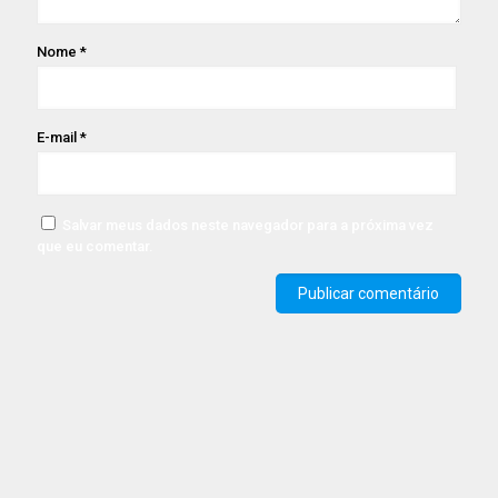
Nome
*
E-mail
*
Salvar meus dados neste navegador para a próxima vez
que eu comentar.