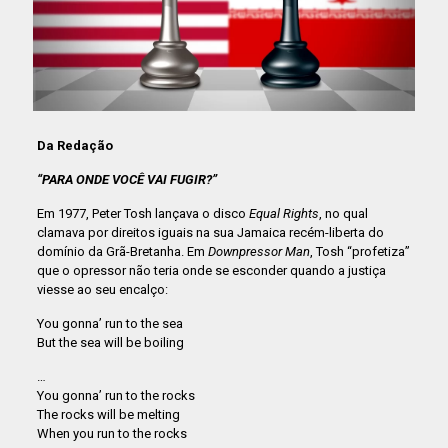
Da Redação
“PARA ONDE VOCÊ VAI FUGIR?”
Em 1977, Peter Tosh lançava o disco
Equal Rights
, no qual
clamava por direitos iguais na sua Jamaica recém-liberta do
domínio da Grã-Bretanha. Em
Downpressor Man
, Tosh “profetiza”
que o opressor não teria onde se esconder quando a justiça
viesse ao seu encalço:
You gonna’ run to the sea
But the sea will be boiling
…
You gonna’ run to the rocks
The rocks will be melting
When you run to the rocks