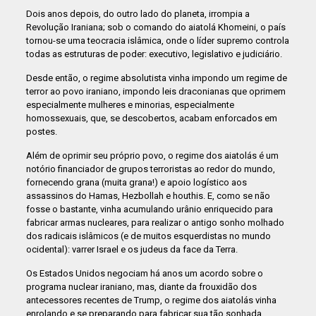
Dois anos depois, do outro lado do planeta, irrompia a
Revolução Iraniana; sob o comando do aiatolá Khomeini, o país
tornou-se uma teocracia islâmica, onde o líder supremo controla
todas as estruturas de poder: executivo, legislativo e judiciário.
Desde então, o regime absolutista vinha impondo um regime de
terror ao povo iraniano, impondo leis draconianas que oprimem
especialmente mulheres e minorias, especialmente
homossexuais, que, se descobertos, acabam enforcados em
postes.
Além de oprimir seu próprio povo, o regime dos aiatolás é um
notório financiador de grupos terroristas ao redor do mundo,
fornecendo grana (muita grana!) e apoio logístico aos
assassinos do Hamas, Hezbollah e houthis. E, como se não
fosse o bastante, vinha acumulando urânio enriquecido para
fabricar armas nucleares, para realizar o antigo sonho molhado
dos radicais islâmicos (e de muitos esquerdistas no mundo
ocidental): varrer Israel e os judeus da face da Terra.
Os Estados Unidos negociam há anos um acordo sobre o
programa nuclear iraniano, mas, diante da frouxidão dos
antecessores recentes de Trump, o regime dos aiatolás vinha
enrolando e se preparando para fabricar sua tão sonhada