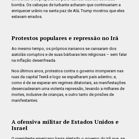
bomba. Os cabeças de turbante acharam que continuariam a
enriquecer urânio na santa paz de Alá; Trump mostrou que eles
estavam errados.
Protestos populares e repressão no Irã
Ao mesmo tempo, os próprios iranianos se cansaram dos
aiatolás corruptos e de suas bárbaras leis religiosas – sem falar
na inflação desenfreada.
Nos últimos anos, protestos contra o governo irromperam nas
ruas da capital Teerã e logo se espalharam país adentro; e,
como é de se esperar em regimes ditatoriais, as manifestações
desencadearam uma violenta repressão, levando a milhares de
mortes, inclusive de crianças, e outro tanto de prisões de
manifestantes.
A ofensiva militar de Estados Unidos e
Israel
O presidente americano havia alertado o governo do Irã que, se