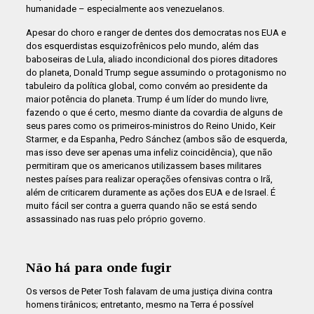
humanidade – especialmente aos venezuelanos.
Apesar do choro e ranger de dentes dos democratas nos EUA e
dos esquerdistas esquizofrênicos pelo mundo, além das
baboseiras de Lula, aliado incondicional dos piores ditadores
do planeta, Donald Trump segue assumindo o protagonismo no
tabuleiro da política global, como convém ao presidente da
maior potência do planeta. Trump é um líder do mundo livre,
fazendo o que é certo, mesmo diante da covardia de alguns de
seus pares como os primeiros-ministros do Reino Unido, Keir
Starmer, e da Espanha, Pedro Sánchez (ambos são de esquerda,
mas isso deve ser apenas uma infeliz coincidência), que não
permitiram que os americanos utilizassem bases militares
nestes países para realizar operações ofensivas contra o Irã,
além de criticarem duramente as ações dos EUA e de Israel. É
muito fácil ser contra a guerra quando não se está sendo
assassinado nas ruas pelo próprio governo.
Não há para onde fugir
Os versos de Peter Tosh falavam de uma justiça divina contra
homens tirânicos; entretanto, mesmo na Terra é possível