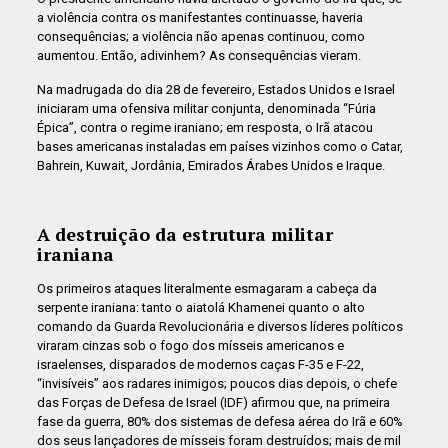
a violência contra os manifestantes continuasse, haveria
consequências; a violência não apenas continuou, como
aumentou. Então, adivinhem? As consequências vieram.
Na madrugada do dia 28 de fevereiro, Estados Unidos e Israel
iniciaram uma ofensiva militar conjunta, denominada “Fúria
Épica”, contra o regime iraniano; em resposta, o Irã atacou
bases americanas instaladas em países vizinhos como o Catar,
Bahrein, Kuwait, Jordânia, Emirados Árabes Unidos e Iraque.
A destruição da estrutura militar
iraniana
Os primeiros ataques literalmente esmagaram a cabeça da
serpente iraniana: tanto o aiatolá Khamenei quanto o alto
comando da Guarda Revolucionária e diversos líderes políticos
viraram cinzas sob o fogo dos mísseis americanos e
israelenses, disparados de modernos caças F-35 e F-22,
“invisíveis” aos radares inimigos; poucos dias depois, o chefe
das Forças de Defesa de Israel (IDF) afirmou que, na primeira
fase da guerra, 80% dos sistemas de defesa aérea do Irã e 60%
dos seus lançadores de mísseis foram destruídos; mais de mil